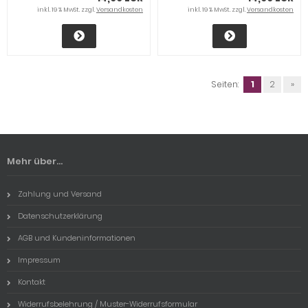
inkl. 19 % MwSt. zzgl.
Versandkosten
inkl. 19 % MwSt. zzgl.
Versandkosten
Seiten:
1
2
»
Mehr über...
Zahlung und Versand
Datenschutzerklärung
AGB und Kundeninformationen
Impressum
Kontakt
Widerrufsbelehrung / Muster-Widerrufsformular