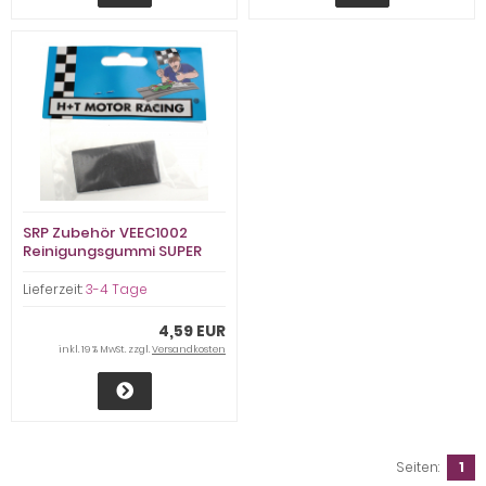
SRP Zubehör VEEC1002
Reinigungsgummi SUPER
48x10x15mm
f.Bahnstromleiter u.Metalle
Lieferzeit:
3-4 Tage
4,59 EUR
inkl. 19 % MwSt. zzgl.
Versandkosten
Seiten:
1