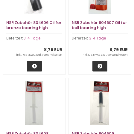
NSR Zubehör 804606 Oil for
NSR Zubehör 804607 Oil for
bronze bearing high
ball bearing high
temperature
temperature
Lieferzeit:
3-4 Tage
Lieferzeit:
3-4 Tage
8,79 EUR
8,79 EUR
inkl. 19 % MwSt. zzgl.
Versandkosten
inkl. 19 % MwSt. zzgl.
Versandkosten
NSR Zubehör 804608
NSR Zubehör 804609