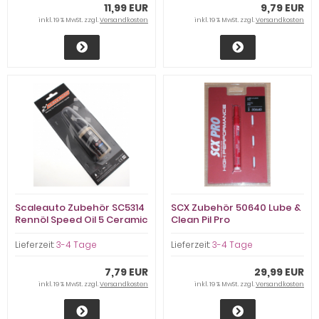
11,99 EUR
9,79 EUR
inkl. 19 % MwSt. zzgl.
Versandkosten
inkl. 19 % MwSt. zzgl.
Versandkosten
Scaleauto Zubehör SC5314
SCX Zubehör 50640 Lube &
Rennöl Speed Oil 5 Ceramic
Clean Pil Pro
Lubricant (20ml) f.Slotcars
Lieferzeit:
3-4 Tage
Lieferzeit:
3-4 Tage
7,79 EUR
29,99 EUR
inkl. 19 % MwSt. zzgl.
Versandkosten
inkl. 19 % MwSt. zzgl.
Versandkosten