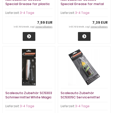
Special Grease for plastic
Special Grease for metal
gears
gears
Lieferzeit:
3-4 Tage
Lieferzeit:
3-4 Tage
7,59 EUR
7,39 EUR
inkl. 19 % MwSt. zzgl.
Versandkosten
inkl. 19 % MwSt. zzgl.
Versandkosten
Scaleauto Zubehör SC5303
Scaleauto Zubehör
Schmiermittel White Magic
SC5305C Servicemittel
Grease für Getriebe
Motor Speed Drops
Voodoo 3.0 (20ml)
Lieferzeit:
3-4 Tage
Lieferzeit:
3-4 Tage
f.Slotcars