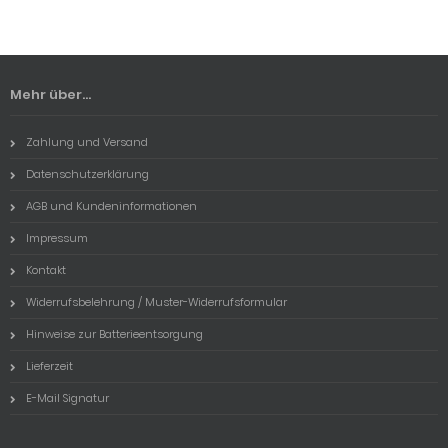
Mehr über...
Zahlung und Versand
Datenschutzerklärung
AGB und Kundeninformationen
Impressum
Kontakt
Widerrufsbelehrung / Muster-Widerrufsformular
Hinweise zur Batterieentsorgung
Lieferzeit
E-Mail Signatur