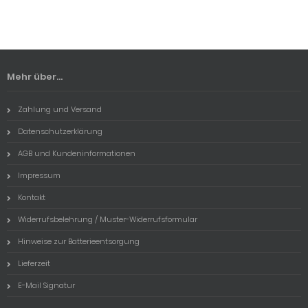
Mehr über...
Zahlung und Versand
Datenschutzerklärung
AGB und Kundeninformationen
Impressum
Kontakt
Widerrufsbelehrung / Muster-Widerrufsformular
Hinweise zur Batterieentsorgung
Lieferzeit
E-Mail Signatur