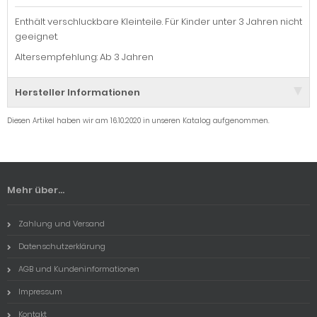
Enthält verschluckbare Kleinteile. Für Kinder unter 3 Jahren nicht
geeignet.
Altersempfehlung: Ab 3 Jahren
Hersteller Informationen
Diesen Artikel haben wir am 16.10.2020 in unseren Katalog aufgenommen.
Mehr über...
Zahlung und Versand
Datenschutzerklärung
AGB und Kundeninformationen
Impressum
Kontakt