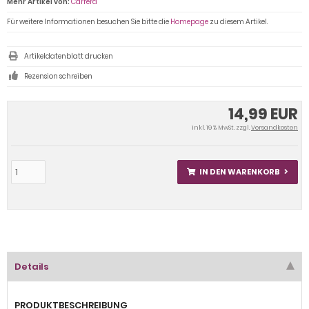
Mehr Artikel von:
Carrera
Für weitere Informationen besuchen Sie bitte die
Homepage
zu diesem Artikel.
Artikeldatenblatt drucken
Rezension schreiben
14,99 EUR
inkl. 19 % MwSt. zzgl.
Versandkosten
IN DEN WARENKORB
Details
PRODUKTBESCHREIBUNG