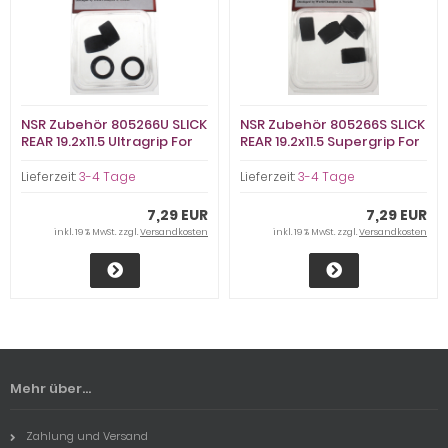
NSR Zubehör 805266U SLICK
NSR Zubehör 805266S SLICK
REAR 19.2x11.5 Ultragrip For
REAR 19.2x11.5 Supergrip For
NSR Hypercar
NSR Hypercar
Lieferzeit:
3-4 Tage
Lieferzeit:
3-4 Tage
7,29 EUR
7,29 EUR
inkl. 19 % MwSt. zzgl.
Versandkosten
inkl. 19 % MwSt. zzgl.
Versandkosten
Mehr über...
Zahlung und Versand