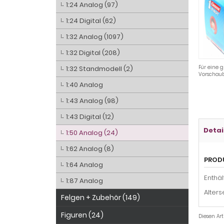
1:24 Analog (97)
1:24 Digital (62)
1:32 Analog (1097)
1:32 Digital (208)
Für eine g
1:32 Standmodell (2)
Vorschaub
1:40 Analog
1:43 Analog (98)
1:43 Digital (12)
Detai
1:50 Analog (24)
1:62 Analog (8)
PROD
1:64 Analog
Enthäl
1:87 Analog
Alter
Felgen + Zubehör (149)
Figuren (24)
Diesen Ar