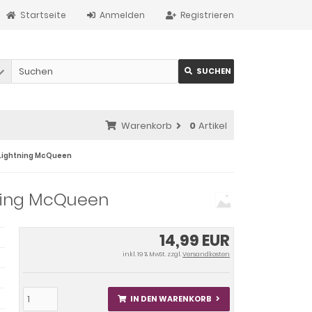
Startseite
Anmelden
Registrieren
SUCHEN
Warenkorb
0
Artikel
s Lightning McQueen
htning McQueen
14,99 EUR
inkl. 19 % MwSt. zzgl.
Versandkosten
IN DEN WARENKORB