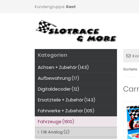
Kundengruppe:
Gast
Kategorien
Ko
Achsen + Zubehör (143)
Startseite
Aufbewahrung (17)
Carr
Digitaldecoder (12)
Ersatzteile + Zubehör (143)
Fahrwerke + Zubehör (105)
Fahrzeuge (1610)
1:18 Analog (2)