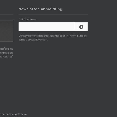
Newsletter-Anmeldung
E-Mail-Adresse:
Der Newsletter kann jederzeit hier oder in Ihrem Kunden
konto abbestellt werden.
boxes/box_m
chvariablen
nsive/lang/
mmerce Shopsoftware