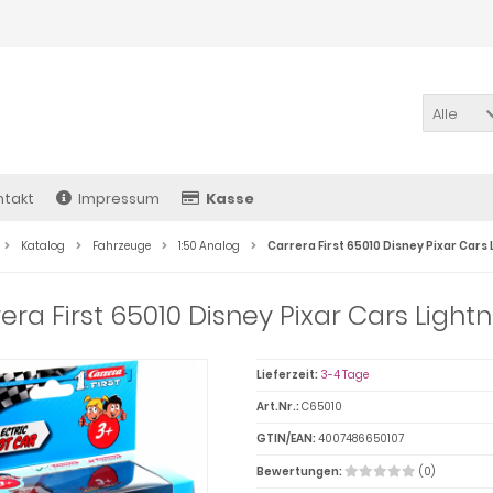
Alle
ntakt
Impressum
Kasse
Katalog
Fahrzeuge
1:50 Analog
Carrera First 65010 Disney Pixar Car
era First 65010 Disney Pixar Cars Lig
Lieferzeit:
3-4 Tage
Art.Nr.:
C65010
GTIN/EAN:
4007486650107
Bewertungen:
(0)