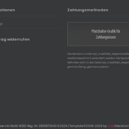
ationen
Zahlungsmethoden
ap
rag widerrufen
Die Box kann unter tpl_modified_responsive/
iscellaneous.html verändert werden. Die Spra
befinden sich in der Datei tpl_modified_respo
german/lang_german.custom.
ise inkl. MwSt. WEEE-Reg.-Nr.: DE56873640 © 2026 | Template © 2009-2026 by
mod
ified eCo