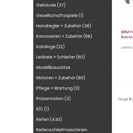
Gebäude (37)
Gesellschaftsspiele (1)
Handregler + Zubehör (38)
BRM F
Karosserien + Zubehör (58)
Racin
Sidec
Kataloge (22)
Chass
Lieferz
Leitkiele + Schleifer (60)
Modellbausätze
Motoren + Zubehör (80)
Pflege + Wartung (11)
Präsentation (3)
Zeige
1
R/C (1)
Reifen (430)
Reifenschleifmaschinen