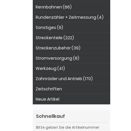
Rennbahnen (66)
Rundenzähler + Zeitmessung (4)
Sonstiges (9)
Streckenteile (222)
Streckenzubehör (39)
Stromversorgung (8)
Werkzeug (41)
Zahnräder und Antrieb (170)
Zeitschriften
Neue Artikel
Schnellkauf
Bitte geben Sie die Artikelnummer