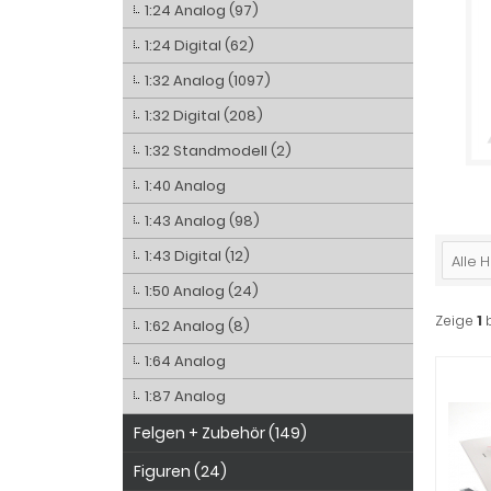
1:24 Analog (97)
1:24 Digital (62)
1:32 Analog (1097)
1:32 Digital (208)
1:32 Standmodell (2)
1:40 Analog
1:43 Analog (98)
1:43 Digital (12)
Alle H
1:50 Analog (24)
Zeige
1
1:62 Analog (8)
1:64 Analog
1:87 Analog
Felgen + Zubehör (149)
Figuren (24)