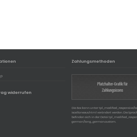
ationen
Zahlungsmethoden
ap
rag widerrufen
Die Box kann unter tpl_modified_responsive/
iscellaneous.html verändert werden. Die Spra
befinden sich in der Datei tpl_modified_respo
german/lang_german.custom.