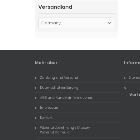
Versandland
Germany
Mehr über...
Inform
Zahlung und Versand
Sitem
Datenschutzerklärung
Vert
AGB und Kundeninformationen
Impressum
Kontakt
Widerrufsbelehrung / Muster-
Widerrufsformular