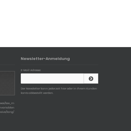
Newsletter-Anmeldung
E-Mail-Adresse:
Der Newsletter kann jederzeit hier oder in Ihrem Kunden
konto abbestellt werden.
boxes/box_m
chvariablen
nsive/lang/