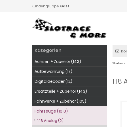
Kundengruppe:
Gast
Kategorien
Ko
Achsen + Zubehör (143)
Startseite
Aufbewahrung (17)
1:18
Digitaldecoder (12)
Ersatzteile + Zubehör (143)
Fahrwerke + Zubehör (105)
Fahrzeuge (1610)
1:18 Analog (2)