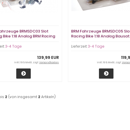
ahrzeuge BRMSDC03 Slot
BRM Fahrzeuge BRMSDC05 Slo
g Bike 1:18 Analog BRM Racing
Racing Bike 1:18 Analog Bausa
ar No. 4, Rennversion, Metall-
Racing Sidecar White Kit,
is, für Bahnen 1:24
Rennversion, Metall-Chassis, 
eit:
3-4 Tage
Lieferzeit:
3-4 Tage
Bahnen 1:24
139,99 EUR
119,
inkl. 19 % MwSt. zzgl.
Versandkosten
inkl. 19 % MwSt. zzgl.
Versa
bis
2
(von insgesamt
2
Artikeln)