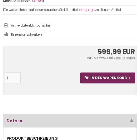
Mehr Artikel von:
Carrera
Für weitere Informationen besuchen Sie bitte die
Homepage
zu diesem Artikel.
Artikeldatenblatt drucken
Rezension schreiben
599,99 EUR
inkl. 19 % MwSt. zzgl.
Versandkosten
IN DEN WARENKORB
Details
PRODUKTBESCHREIBUNG