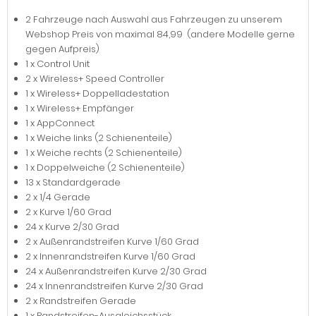
2 Fahrzeuge nach Auswahl aus Fahrzeugen zu unserem
Webshop Preis von maximal 84,99  (andere Modelle gerne
gegen Aufpreis)
1 x Control Unit
2 x Wireless+ Speed Controller
1 x Wireless+ Doppelladestation
1 x Wireless+ Empfänger
1 x AppConnect
1 x Weiche links (2 Schienenteile)
1 x Weiche rechts (2 Schienenteile)
1 x Doppelweiche (2 Schienenteile)
13 x Standardgerade
2 x 1/4 Gerade
2 x Kurve 1/60 Grad
24 x Kurve 2/30 Grad
2 x Außenrandstreifen Kurve 1/60 Grad
2 x Innenrandstreifen Kurve 1/60 Grad
24 x Außenrandstreifen Kurve 2/30 Grad
24 x Innenrandstreifen Kurve 2/30 Grad
2 x Randstreifen Gerade
1 x Randstreifen-Ausgleichsstück