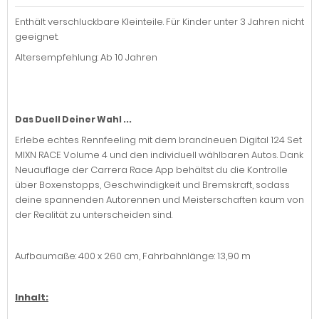
Enthält verschluckbare Kleinteile. Für Kinder unter 3 Jahren nicht
geeignet.
Altersempfehlung: Ab 10 Jahren
Das Duell Deiner Wahl ...
Erlebe echtes Rennfeeling mit dem brandneuen Digital 124 Set
MIXN RACE Volume 4 und den individuell wählbaren Autos. Dank
Neuauflage der Carrera Race App behältst du die Kontrolle
über Boxenstopps, Geschwindigkeit und Bremskraft, sodass
deine spannenden Autorennen und Meisterschaften kaum von
der Realität zu unterscheiden sind.
Aufbaumaße: 400 x 260 cm, Fahrbahnlänge: 13,90 m
Inhalt: