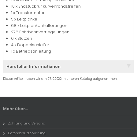
10 x Endstück für Kurvenrandstreifen
1 x Transformator
5 x Leitplanke
68 x Leitplankenhalterungen
276 Fahrbahnverriegelungen
6 x Stützen
4 x Doppelschleifer
1 x Betriebsanleitung
Hersteller Informationen
Diesen Artikel haben wir am 27.10.2022 in unseren Katalog aufgenommen.
Mehr über...
Zahlung und Versand
Datenschutzerklärung