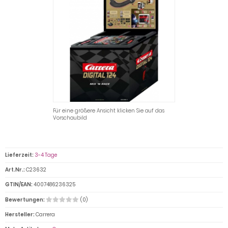
Für eine größere Ansicht klicken Sie auf das
Vorschaubild
Lieferzeit:
3-4 Tage
Art.Nr.:
C23632
GTIN/EAN:
4007486236325
Bewertungen:
(0)
Hersteller:
Carrera