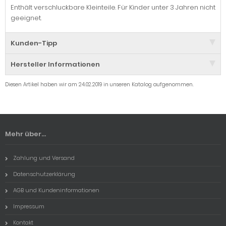
Enthält verschluckbare Kleinteile. Für Kinder unter 3 Jahren nicht
geeignet.
Kunden-Tipp
Hersteller Informationen
Diesen Artikel haben wir am 24.02.2019 in unseren Katalog aufgenommen.
Mehr über...
Zahlung und Versand
Datenschutzerklärung
AGB und Kundeninformationen
Impressum
Kontakt