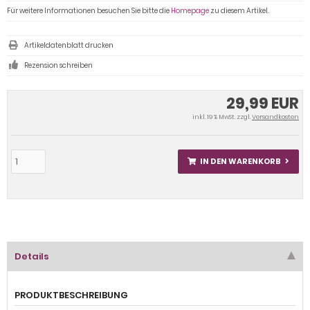
Für weitere Informationen besuchen Sie bitte die
Homepage
zu diesem Artikel.
Artikeldatenblatt drucken
Rezension schreiben
29,99 EUR
inkl. 19 % MwSt. zzgl.
Versandkosten
IN DEN WARENKORB
Details
PRODUKTBESCHREIBUNG