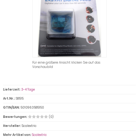
Für eine größere Ansicht klicken Sie auf das
Vorschaubild
Lieferzeit:
3-4 Tage
Art.Nr.:
S8515
GTIN/EAN:
5010963585150
Bewertungen:
(0)
Hersteller:
Scalextric
Mehr Artikel von:
Scalextric