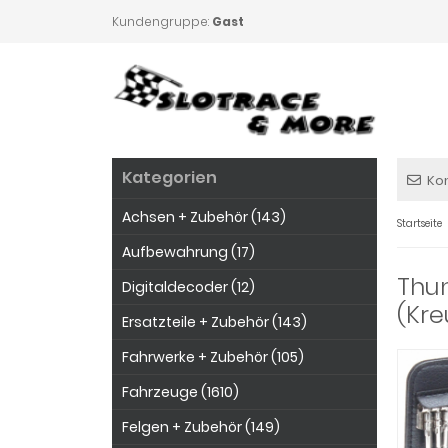
Kundengruppe:
Gast
Kategorien
Ko
Achsen + Zubehör (143)
Startseite
Aufbewahrung (17)
Thu
Digitaldecoder (12)
(Kre
Ersatzteile + Zubehör (143)
Fahrwerke + Zubehör (105)
Fahrzeuge (1610)
Felgen + Zubehör (149)