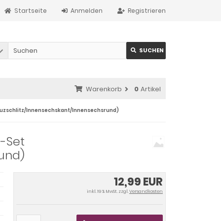
Startseite
Anmelden
Registrieren
SUCHEN
Warenkorb
0
Artikel
uzschlitz/Innensechskant/Innensechsrund)
-Set
rund)
12,99 EUR
inkl. 19 % MwSt. zzgl.
Versandkosten