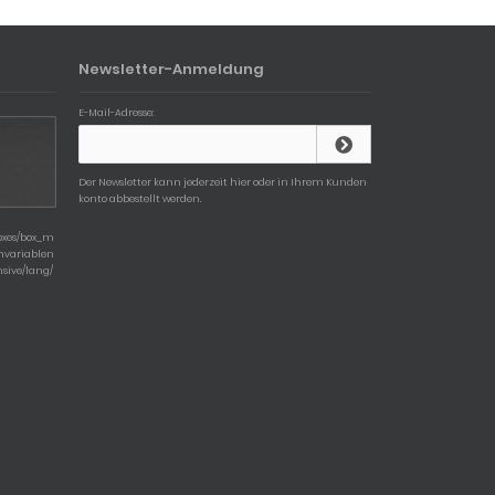
Newsletter-Anmeldung
E-Mail-Adresse:
Der Newsletter kann jederzeit hier oder in Ihrem Kunden
konto abbestellt werden.
boxes/box_m
chvariablen
nsive/lang/