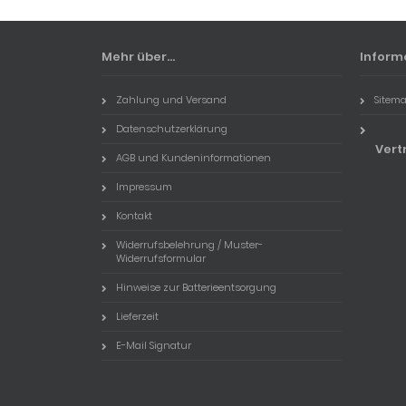
Mehr über...
Inform
Zahlung und Versand
Sitem
Datenschutzerklärung
Vert
AGB und Kundeninformationen
Impressum
Kontakt
Widerrufsbelehrung / Muster-
Widerrufsformular
Hinweise zur Batterieentsorgung
Lieferzeit
E-Mail Signatur